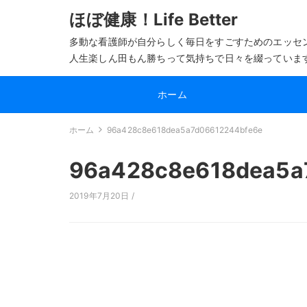
ほぼ健康！Life Better
多動な看護師が自分らしく毎日をすごすためのエッセ
人生楽しん田もん勝ちって気持ちで日々を綴っていま
ホーム
ホーム
96a428c8e618dea5a7d06612244bfe6e
96a428c8e618dea5a
2019年7月20日 /