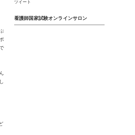
ツイート
看護師国家試験オンラインサロン
ぶ
ポ
で
ん
し
ど