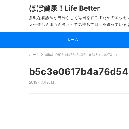
ほぼ健康！Life Better
多動な看護師が自分らしく毎日をすごすためのエッセ
人生楽しん田もん勝ちって気持ちで日々を綴っていま
ホーム
ホーム
b5c3e0617b4a76d5436b199a3bacb278_m
b5c3e0617b4a76d54
2019年7月20日 /