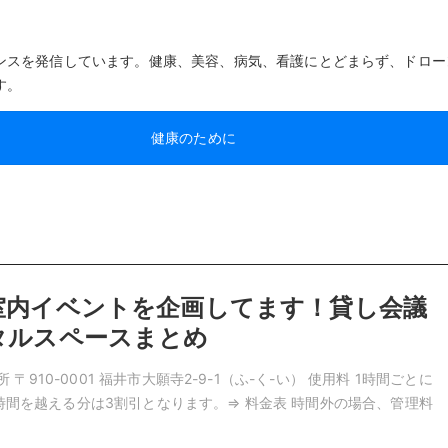
ンスを発信しています。健康、美容、病気、看護にとどまらず、ドロー
す。
健康のために
室内イベントを企画してます！貸し会議
タルスペースまとめ
〒910-0001 福井市大願寺2-9-1（ふ-く-い） 使用料 1時間ごとに
込) 4時間を越える分は3割引となります。⇒ 料金表 時間外の場合、管理料