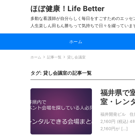
ほぼ健康！Life Better
多動な看護師が自分らしく毎日をすごすためのエッセ
人生楽しん田もん勝ちって気持ちで日々を綴っていま
ホーム
ホーム
記事一覧
貸し会議室
タグ:
貸し会議室
の記事一覧
福井県で
室・レン
福井開発ビル 住所 
2,160円 (税
2,160円が […]