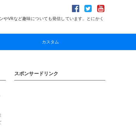
ンやVRなど趣味についても発信しています。とにかく
カスタム
スポンサードリンク
こ
ま
て