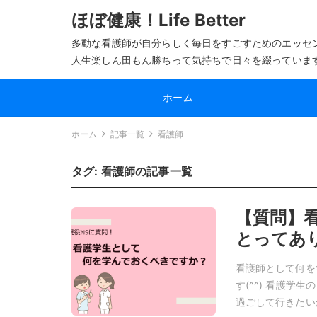
ほぼ健康！Life Better
多動な看護師が自分らしく毎日をすごすためのエッセ
人生楽しん田もん勝ちって気持ちで日々を綴っていま
ホーム
ホーム
記事一覧
看護師
タグ:
看護師
の記事一覧
【質問】
とってあ
看護師として何を
す(^^) 看護
過ごして行きたいか