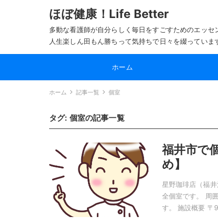
ほぼ健康！Life Better
多動な看護師が自分らしく毎日をすごすためのエッセ
人生楽しん田もん勝ちって気持ちで日々を綴っていま
ホーム
ホーム
記事一覧
個室
タグ:
個室
の記事一覧
福井市で
め】
星野珈琲店（福井
全個室です。 周
す。 施設概要 〒9