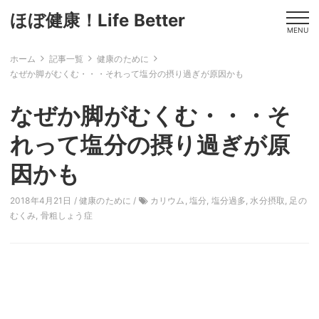
ほぼ健康！Life Better
MENU
ホーム
記事一覧
健康のために
なぜか脚がむくむ・・・それって塩分の摂り過ぎが原因かも
なぜか脚がむくむ・・・そ
れって塩分の摂り過ぎが原
因かも
2018年4月21日 /
健康のために
/
カリウム
,
塩分
,
塩分過多
,
水分摂取
,
足の
むくみ
,
骨粗しょう症