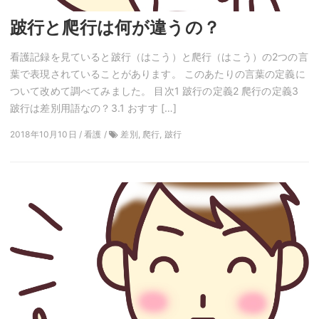
跛行と爬行は何が違うの？
看護記録を見ていると跛行（はこう）と爬行（はこう）の2つの言
葉で表現されていることがあります。 このあたりの言葉の定義に
ついて改めて調べてみました。 目次1 跛行の定義2 爬行の定義3
跛行は差別用語なの？3.1 おすす […]
2018年10月10日 / 看護 /
差別, 爬行, 跛行