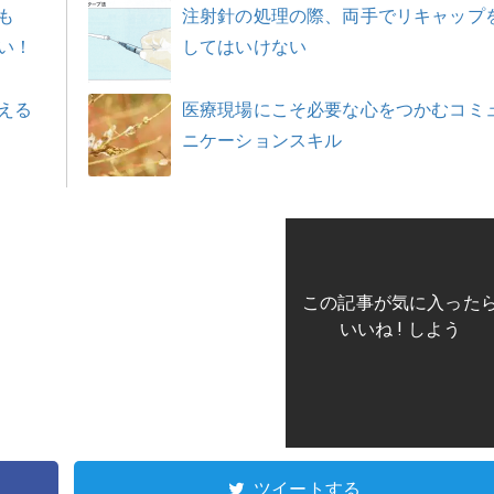
も
注射針の処理の際、両手でリキャップ
い！
してはいけない
える
医療現場にこそ必要な心をつかむコミ
ニケーションスキル
この記事が気に入った
いいね ! しよう
ツイートする