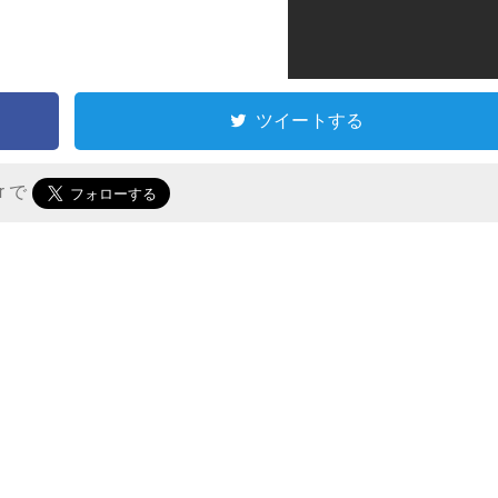
ツイートする
er で