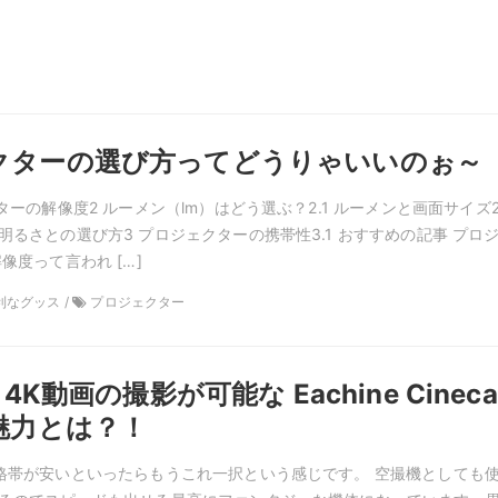
クターの選び方ってどうりゃいいのぉ～
ターの解像度2 ルーメン（lm）はどう選ぶ？2.1 ルーメンと画面サイズ2
明るさとの選び方3 プロジェクターの携帯性3.1 おすすめの記事 プロ
像度って言われ […]
便利なグッス /
プロジェクター
 4K動画の撮影が可能な Eachine Cineca
魅力とは？！
格帯が安いといったらもうこれ一択という感じです。 空撮機としても