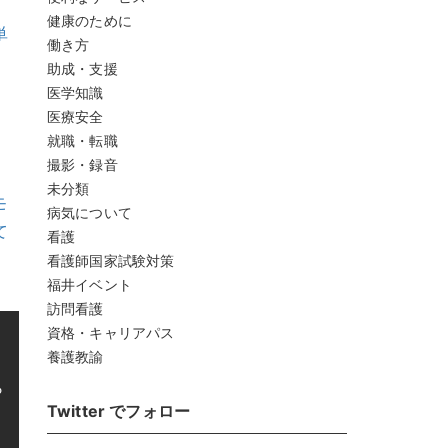
健康のために
単
働き方
助成・支援
医学知識
医療安全
就職・転職
撮影・録音
未分類
モ
病気について
て
看護
看護師国家試験対策
福井イベント
訪問看護
資格・キャリアパス
養護教諭
ら
Twitter でフォロー