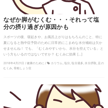
なぜか脚がむくむ・・・それって塩
分の摂り過ぎが原因かも
スポーツの後、寝起きや、お風呂上がりはもちろんのこと、特に
夏になると熱中症予防のために日常的にこまめな水分補給は欠か
せませんね！ でも、「むくみやすいから、水分を控えている」と
いう方もいるのではないですか？ むくみに効果 […]
2018年4月21日 / 健康のために /
カリウム, 塩分, 塩分過多, 水分摂取, 足の
むくみ, 骨粗しょう症